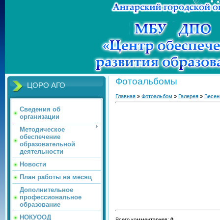
Фотоальбомы
ЦОРО АГО
Главная
»
Фотоальбом
»
Галерея
»
Весен
Сведения об
организации
Методическое
обеспечение
образовательной
деятельности
Новости
План работы на месяц
Дополнительное
профессиональное
образование
НОКУООД
Всего комментариев
:
0