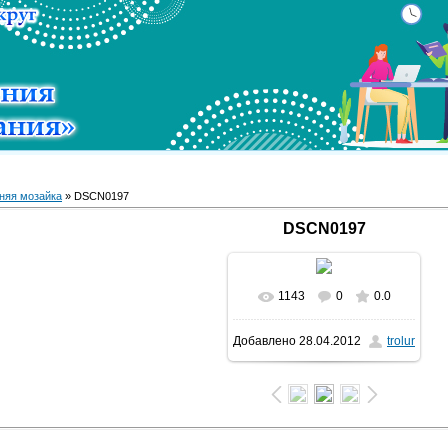
няя мозайка
» DSCN0197
DSCN0197
1143
0
0.0
Добавлено
28.04.2012
trolur