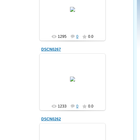
28.04.2012
trolur
1295
0
0.0
DSCN0267
28.04.2012
trolur
1233
0
0.0
DSCN0262