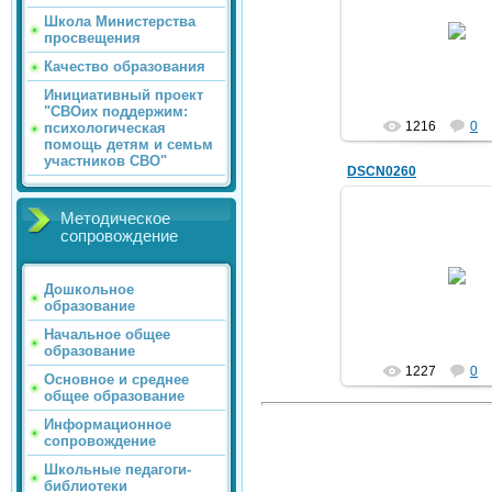
28.04.2012
Школа Министерства
просвещения
trolur
Качество образования
Инициативный проект
"СВОих поддержим:
1216
0
психологическая
помощь детям и семьм
участников СВО"
DSCN0260
Методическое
сопровождение
28.04.2012
Дошкольное
trolur
образование
Начальное общее
образование
1227
0
Основное и среднее
общее образование
Информационное
сопровождение
Школьные педагоги-
библиотеки