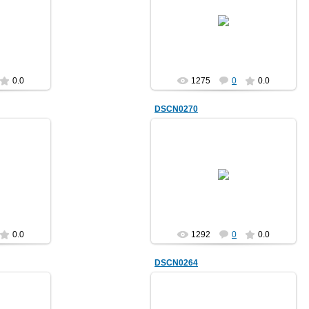
28.04.2012
trolur
0.0
1275
0
0.0
DSCN0270
28.04.2012
trolur
0.0
1292
0
0.0
DSCN0264