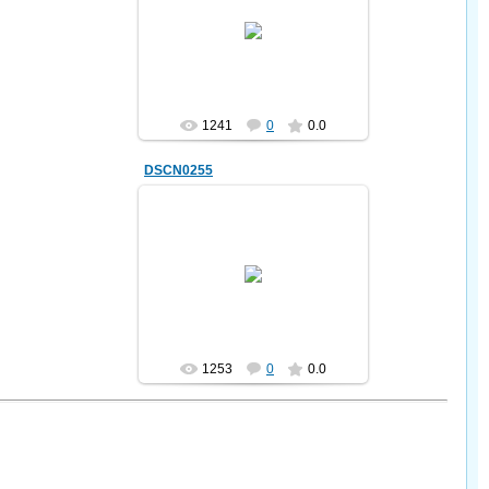
28.04.2012
trolur
1241
0
0.0
DSCN0255
28.04.2012
trolur
1253
0
0.0