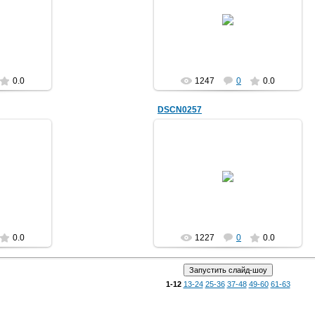
28.04.2012
trolur
0.0
1247
0
0.0
DSCN0257
28.04.2012
trolur
0.0
1227
0
0.0
1-12
13-24
25-36
37-48
49-60
61-63