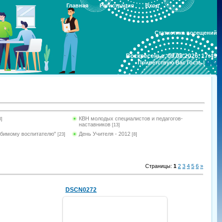
Главная
Регистрация
Вход
Статистика посещений
Воскресенье, 09.08.2026, 17:49
Приветствую Вас
Гость
|
RSS
КВН молодых специалистов и педагогов-
3]
наставников
[13]
юбимому воспитателю"
День Учителя - 2012
[23]
[8]
Страницы
:
1
2
3
4
5
6
»
DSCN0272