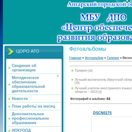
Фотоальбомы
ЦОРО АГО
Главная
»
Фотоальбом
»
Галерея
» Весен
Сведения об
организации
Галерея
[19]
Методическое
Лучший воспитатель Иркутской облас
обеспечение
[14]
образовательной
Лучший учитель иностранного языка 
деятельности
области – 2013
[3]
Новости
Фотографий в альбоме
:
63
План работы на месяц
DSCN0275
Дополнительное
профессиональное
образование
НОКУООД