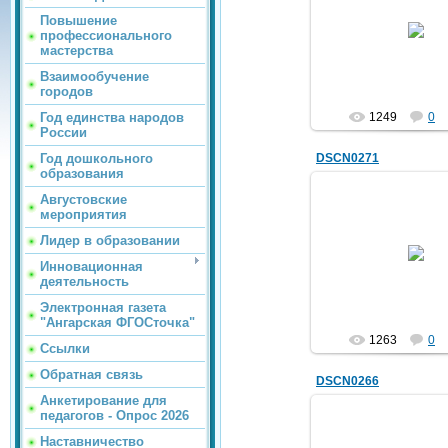
28.04.2012
Повышение
профессионального
trolur
мастерства
Взаимообучение
городов
Год единства народов
1249
0
России
Год дошкольного
DSCN0271
образования
Августовские
мероприятия
28.04.2012
Лидер в образовании
Инновационная
trolur
деятельность
Электронная газета
"Ангарская ФГОСточка"
1263
0
Ссылки
Обратная связь
DSCN0266
Анкетирование для
педагогов - Опрос 2026
Наставничество