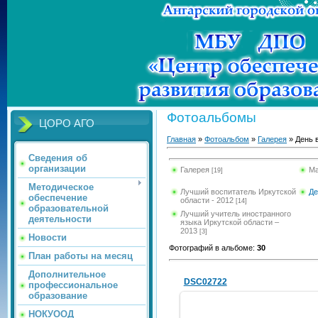
Фотоальбомы
ЦОРО АГО
Главная
»
Фотоальбом
»
Галерея
» День 
Сведения об
организации
Галерея
Ма
[19]
Методическое
Лучший воспитатель Иркутской
Де
обеспечение
области - 2012
[14]
образовательной
Лучший учитель иностранного
деятельности
языка Иркутской области –
2013
[3]
Новости
Фотографий в альбоме
:
30
План работы на месяц
Дополнительное
DSC02722
профессиональное
образование
НОКУООД