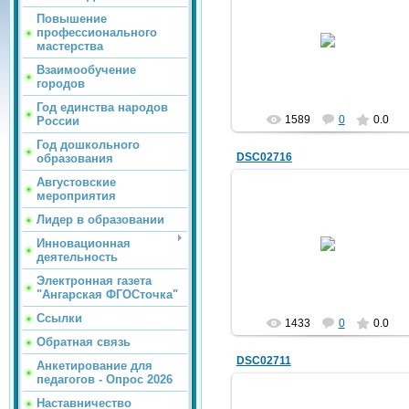
Повышение
02.10.2012
профессионального
мастерства
trolur
Взаимообучение
городов
Год единства народов
1589
0
0.0
России
Год дошкольного
DSC02716
образования
Августовские
мероприятия
Лидер в образовании
02.10.2012
Инновационная
деятельность
trolur
Электронная газета
"Ангарская ФГОСточка"
Ссылки
1433
0
0.0
Обратная связь
DSC02711
Анкетирование для
педагогов - Опрос 2026
Наставничество