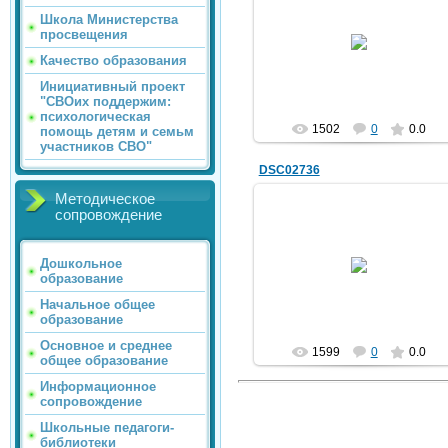
Школа Министерства
02.10.2012
просвещения
trolur
Качество образования
Инициативный проект
"СВОих поддержим:
психологическая
1502
0
0.0
помощь детям и семьм
участников СВО"
DSC02736
Методическое
сопровождение
02.10.2012
Дошкольное
образование
trolur
Начальное общее
образование
Основное и среднее
1599
0
0.0
общее образование
Информационное
сопровождение
Школьные педагоги-
библиотеки