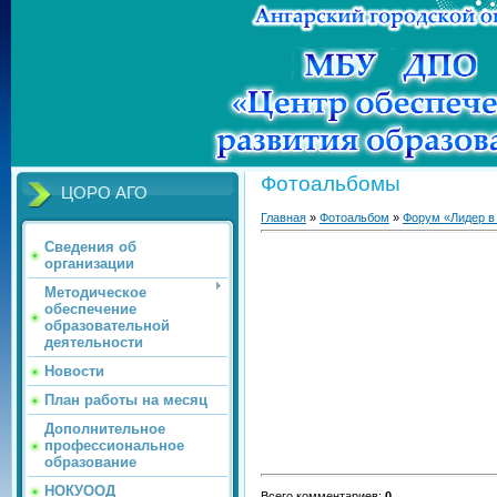
Фотоальбомы
ЦОРО АГО
Главная
»
Фотоальбом
»
Форум «Лидер в
Сведения об
организации
Методическое
обеспечение
образовательной
деятельности
Новости
План работы на месяц
Дополнительное
профессиональное
образование
НОКУООД
Всего комментариев
:
0