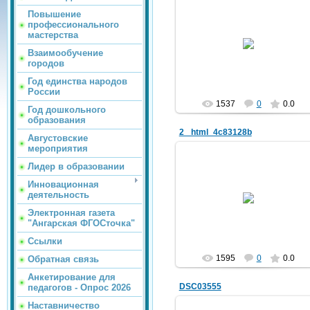
Повышение
профессионального
02.03.2012
мастерства
Взаимообучение
trolur
городов
Год единства народов
России
1537
0
0.0
Год дошкольного
образования
2 _html_4c83128b
Августовские
мероприятия
Лидер в образовании
Инновационная
02.03.2012
деятельность
trolur
Электронная газета
"Ангарская ФГОСточка"
Ссылки
1595
0
0.0
Обратная связь
Анкетирование для
DSC03555
педагогов - Опрос 2026
Наставничество