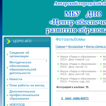
Фотоальбомы
ЦОРО АГО
Главная
»
Фотоальбом
»
Форум «Лидер в
Сведения об
организации
Форум «Лидер в образовании –
Фо
2012». День первый.
20
[12]
Методическое
Форум «Лидер в образовании –
Фо
обеспечение
2012». День третий.
20
[7]
образовательной
Форум «Лидер в образовании –
Фо
деятельности
2012». День шестой.
20
[53]
Форум «Лидер в образовании –
Фо
Новости
2012». Учитель года.
20
[92]
План работы на месяц
Фотографий в альбоме
:
71
Дополнительное
профессиональное
образование
2 _html_m68c40471
НОКУООД