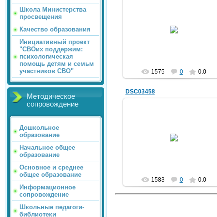
Школа Министерства
просвещения
22.02.2012
Качество образования
trolur
Инициативный проект
"СВОих поддержим:
психологическая
помощь детям и семьм
участников СВО"
1575
0
0.0
DSC03458
Методическое
сопровождение
Дошкольное
22.02.2012
образование
trolur
Начальное общее
образование
Основное и среднее
общее образование
1583
0
0.0
Информационное
сопровождение
Школьные педагоги-
библиотеки