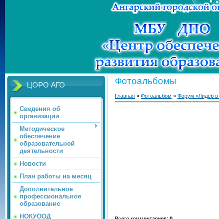
Фотоальбомы
ЦОРО АГО
Главная
»
Фотоальбом
»
Форум «Лидер в
Сведения об
организации
Методическое
обеспечение
образовательной
деятельности
Новости
План работы на месяц
Дополнительное
профессиональное
образование
НОКУООД
Всего комментариев
:
0