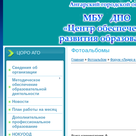
Фотоальбомы
ЦОРО АГО
Главная
»
Фотоальбом
»
Форум «Лидер в
Сведения об
организации
Методическое
обеспечение
образовательной
деятельности
Новости
План работы на месяц
Дополнительное
профессиональное
образование
НОКУООД
Всего комментариев
:
0