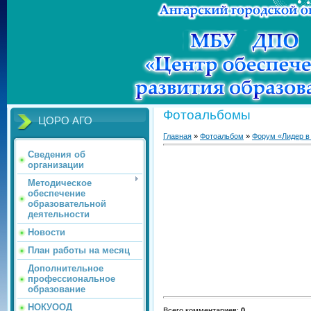
Фотоальбомы
ЦОРО АГО
Главная
»
Фотоальбом
»
Форум «Лидер в
Сведения об
организации
Методическое
обеспечение
образовательной
деятельности
Новости
План работы на месяц
Дополнительное
профессиональное
образование
НОКУООД
Всего комментариев
:
0