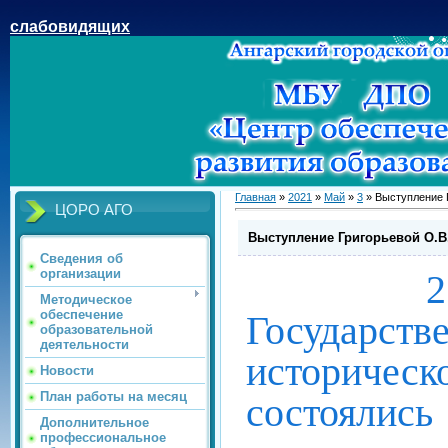
слабовидящих
Главная
»
2021
»
Май
»
3
» Выступление 
ЦОРО АГО
Выступление Григорьевой О.В
Сведения об
организации
21 – 23
Методическое
обеспечение
Государ
образовательной
деятельности
историче
Новости
План работы на месяц
состояли
Дополнительное
профессиональное