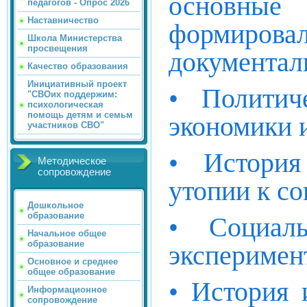
основные 
педагогов - Опрос 2026
Наставничество
формир
Школа Министерства
просвещения
документал
Качество образования
Инициативный проект
• Политич
"СВОих поддержим:
психологическая
помощь детям и семьм
экономики 
участников СВО"
• История
Методическое
сопровождение
утопии к с
Дошкольное
образование
• Социал
Начальное общее
образование
эксперимен
Основное и среднее
общее образование
• История 
Информационное
сопровождение