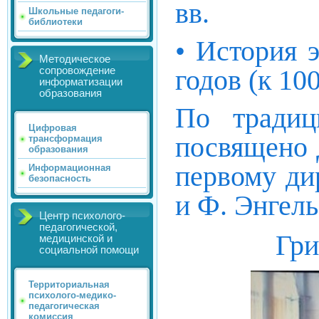
вв.
Школьные педагоги-
библиотеки
• История 
Методическое
годов (к 1
сопровождение
информатизации
образования
По традиц
Цифровая
посвящено 
трансформация
образования
первому ди
Информационная
безопасность
и Ф. Энгель
Центр психолого-
педагогической,
Гри
медицинской и
социальной помощи
Территориальная
психолого-медико-
педагогическая
комиссия