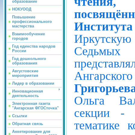
чтения, 
образование
НОКУООД
посвящён
Повышение
профессионального
Институт
мастерства
Взаимообучение
Иркутскую 
городов
Год единства народов
Седьмых
России
Год дошкольного
предста
образования
Августовские
Ангарско
мероприятия
Лидер в образовании
Григорьева
Инновационная
деятельность
Ольга Вал
Электронная газета
"Ангарская ФГОСточка"
секции -
Ссылки
тематике 
Обратная связь
Анкетирование для