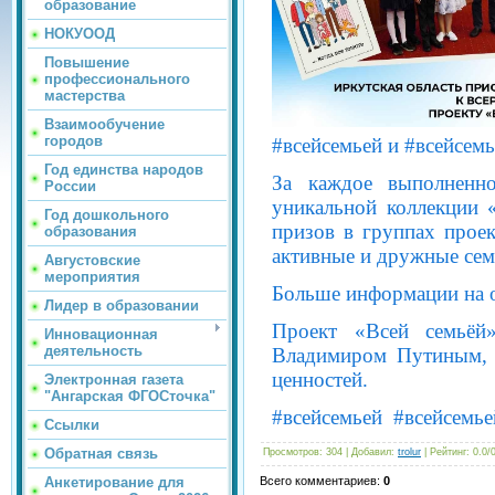
образование
НОКУООД
Повышение
профессионального
мастерства
Взаимообучение
городов
#всейсемьей и #всейсем
Год единства народов
За каждое выполненно
России
уникальной коллекции 
Год дошкольного
призов в группах проек
образования
активные и дружные сем
Августовские
мероприятия
Больше информации на 
Лидер в образовании
Проект «Всей семьёй
Инновационная
деятельность
Владимиром Путиным, 
ценностей.
Электронная газета
"Ангарская ФГОСточка"
#всейсемьей #всейсемье
Ссылки
Обратная связь
Просмотров
: 304 |
Добавил
:
trolur
|
Рейтинг
:
0.0
/
Всего комментариев
:
0
Анкетирование для