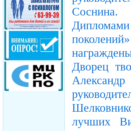
Соснина.
Дипломами
поколений»
награжде
Дворец тво
Александр 
руководи
Шелковни
лучших Ви