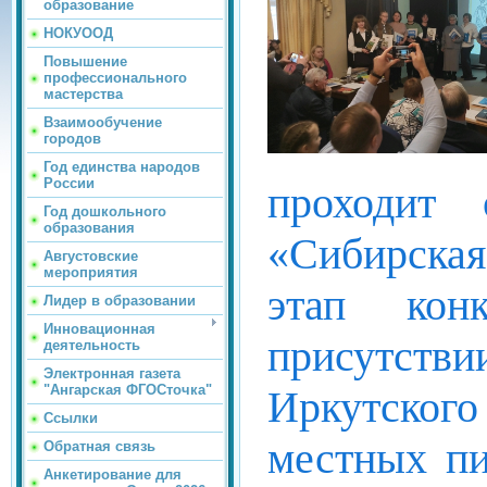
образование
НОКУООД
Повышение
профессионального
мастерства
Взаимообучение
городов
Год единства народов
России
проходит 
Год дошкольного
образования
«Сибирская
Августовские
мероприятия
этап кон
Лидер в образовании
Инновационная
присутс
деятельность
Электронная газета
"Ангарская ФГОСточка"
Иркутского
Ссылки
местных пи
Обратная связь
Анкетирование для