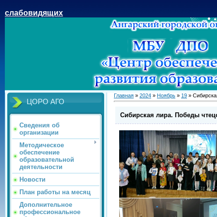
слабовидящих
Главная
»
2024
»
Ноябрь
»
19
» Сибирская
ЦОРО АГО
Сибирская лира. Победы чтецо
Сведения об
организации
Методическое
обеспечение
образовательной
деятельности
Новости
План работы на месяц
Дополнительное
профессиональное