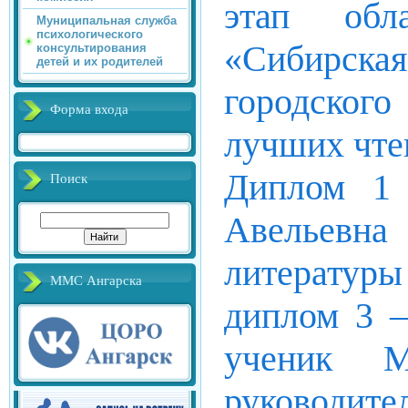
этап обл
Муниципальная служба
психологического
«Сибирская
консультирования
детей и их родителей
городского
Форма входа
лучших чте
Диплом 1 
Поиск
Авельевн
литерат
ММС Ангарска
диплом 3 –
ученик
руководи