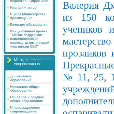
педагогов - Опрос 2026
Валерия Дм
Наставничество
из 150 кон
Школа Министерства
просвещения
Качество образования
учеников и
Инициативный проект
"СВОих поддержим:
мастерство
психологическая
помощь детям и семьм
участников СВО"
прозаиков 
Методическое
Прекрасные
сопровождение
№ 11, 25, 
Дошкольное
образование
учреждений
Начальное общее
образование
дополнител
Основное и среднее
общее образование
Информационное
оспарив
сопровождение