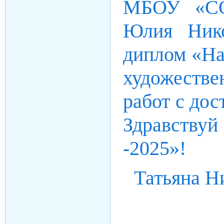
МБОУ «СО
Юлия Нико
диплом «На
художестве
работ с до
Здравству
-2025»!
Татьяна Н