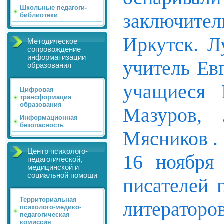
Школьные педагоги-
заключите
библиотеки
Иркутск. Л
Методическое
сопровождение
информатизации
учитель Ев
образования
учащиеся 
Цифровая
трансформация
образования
Мазуров, 
Информационная
безопасность
Мясников .
Центр психолого-
16 ноября 
педагогической,
медицинской и
социальной помощи
писателей 
Территориальная
литератор
психолого-медико-
педагогическая
комиссия