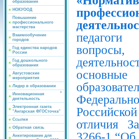
«Нормат
образование
професси
НОКУООД
Повышение
деятельно
профессионального
мастерства
педагоги
Взаимообучение
городов
вопросы
Год единства народов
России
деятельно
Год дошкольного
образования
основные 
Августовские
мероприятия
образов
Лидер в образовании
Инновационная
Федерально
деятельность
Электронная газета
Российск
"Ангарская ФГОСточка"
Ссылки
отличия З
Обратная связь
3266-1 “Об
Анкетирование для