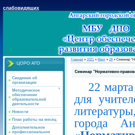
слабовидящих
Главная
»
2021
»
Март
»
28
» Семинар "Н
ЦОРО АГО
Семинар "Нормативно-правова
Сведения об
22 марта
организации
Методическое
для учител
обеспечение
образовательной
деятельности
литерату
Новости
города Ан
План работы на месяц
Дополнительное
профессиональное