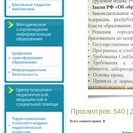
Школьные педагоги-
библиотеки
Методическое
сопровождение
информатизации
образования
Цифровая
трансформация
образования
Информационная
безопасность
Центр психолого-
педагогической,
медицинской и
социальной помощи
Просмотров
: 540 |
Территориальная
Всего комментариев
:
0
психолого-медико-
педагогическая
комиссия
Добавл