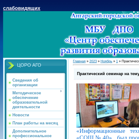
слабовидящих
Главная
»
2023
»
Ноябрь
»
1
» Практическ
ЦОРО АГО
Практический семинар на тему
Сведения об
организации
Методическое
обеспечение
образовательной
деятельности
Новости
План работы на месяц
«Информационные те
Дополнительное
профессиональное
«СОШ № 40», был прове