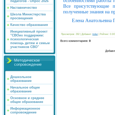
особенностями работы н
педагогов - Опрос 2026
Все присутствующие 
Наставничество
полученные знания на пр
Школа Министерства
просвещения
Елена Анатольевна 
Качество образования
Инициативный проект
Просмотров
: 292 |
Добавил
:
trolur
|
Рейтинг
:
0.0
/
"СВОих поддержим:
психологическая
Всего комментариев
:
0
помощь детям и семьм
участников СВО"
Добавл
Методическое
сопровождение
Дошкольное
образование
Начальное общее
образование
Основное и среднее
общее образование
Информационное
сопровождение