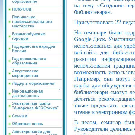
образование
на тему «Создание перс
НОКУООД
библиотекаря».
Повышение
Присутствовало 22 педа
профессионального
мастерства
На семинаре были под
Взаимообучение
Google Диск. Участника
городов
использоваться для удо
Год единства народов
России
веб-сайта для библио
развитии информацио
Год дошкольного
образования
использования традици
Августовские
возможность использова
мероприятия
Например, они могут с
Лидер в образовании
клубы для обсуждения к
библиотекари смогут ле
Инновационная
деятельность
делиться рекомендация
Электронная газета
также предлагать элек
"Ангарская ФГОСточка"
чтение в электронном ф
Ссылки
В целом, семинар был
Обратная связь
Руководители делились 
Анкетирование для