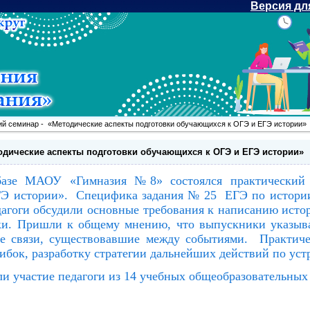
Версия дл
ий семинар - «Методические аспекты подготовки обучающихся к ОГЭ и ЕГЭ истории»
одические аспекты подготовки обучающихся к ОГЭ и ЕГЭ истории»
базе МАОУ «Гимназия №8» состоялся практический 
Э истории». Специфика задания № 25 ЕГЭ по истории 
агоги обсудили основные требования к написанию исто
. Пришли к общему мнению, что выпускники указываю
е связи, существовавшие между событиями. Практичес
бок, разработку стратегии дальнейших действий по ус
ли участие педагоги из 14 учебных общеобразовательных