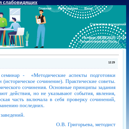
я слабовидящих
Главная
Регистрация
Вход
Статистика посещений
Четверг, 06.08.2026, 21:32
Приветствую Вас
Гость
|
RSS
12:29
семинар - «Методические аспекты подготовки
(историческое сочинение). Практические советы.
рического сочинения. Основные принципы задания
т действия, но не указывают события, явления,
кая часть включала в себя проверку сочинений,
транению последних.
 заведений.
О.В. Григорьева, методист