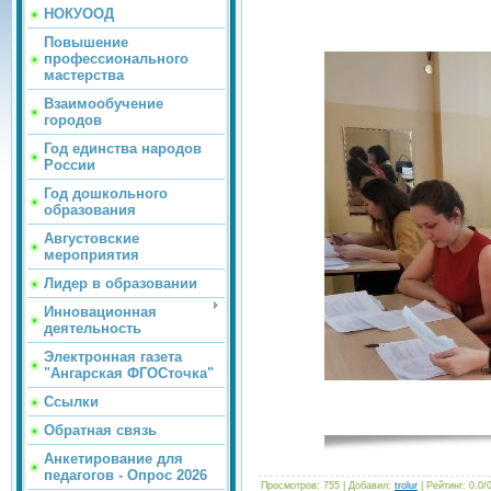
НОКУООД
Повышение
профессионального
.jpg" />
мастерства
Взаимообучение
городов
Год единства народов
России
Год дошкольного
образования
Августовские
мероприятия
Лидер в образовании
Инновационная
деятельность
Электронная газета
"Ангарская ФГОСточка"
Ссылки
Обратная связь
Анкетирование для
педагогов - Опрос 2026
Просмотров
: 755 |
Добавил
:
trolur
|
Рейтинг
:
0.0
/