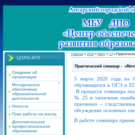
Главная
»
2020
»
Март
»
13
» Практическ
ЦОРО АГО
Практический семинар - «Мет
Сведения об
организации
5 марта 2020 года на 
обучающихся к ОГЭ и ЕГ
Методическое
обеспечение
В процессе семинара пед
образовательной
№ 25 и типичные ошибки
деятельности
причинно – следственны
Новости
обсуждение основных оши
План работы на месяц
В работе семинара приня
Дополнительное
профессиональное
образование