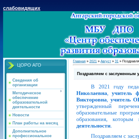
слабовидящих
Главная
»
2021
»
Август
»
31
» Поздравля
ЦОРО АГО
Поздравляем с заслуженным 
Сведения об
организации
В 2021 году педа
Николаевна
,
учитель 
Методическое
обеспечение
Викторовна
,
учитель 
образовательной
утвержденный перечен
деятельности
образовательные програ
Новости
образования, которым
План работы на месяц
деятельности
.
Дополнительное
Поздравляем с зас
профессиональное