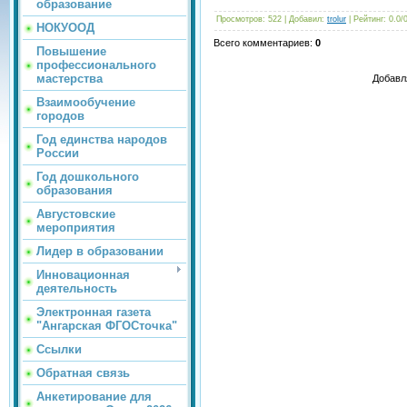
образование
Просмотров
: 522 |
Добавил
:
trolur
|
Рейтинг
:
0.0
/
НОКУООД
Всего комментариев
:
0
Повышение
профессионального
мастерства
Добавл
Взаимообучение
городов
Год единства народов
России
Год дошкольного
образования
Августовские
мероприятия
Лидер в образовании
Инновационная
деятельность
Электронная газета
"Ангарская ФГОСточка"
Ссылки
Обратная связь
Анкетирование для