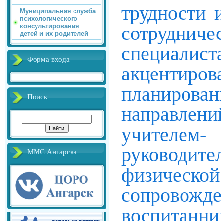
трудности 
Муниципальная служба
психологического
сотрудни
консультирования
детей и их родителей
специали
Форма входа
акценти
планиро
Поиск
направлени
учителем-
руководи
ММС Ангарска
физическ
сопровож
воспит