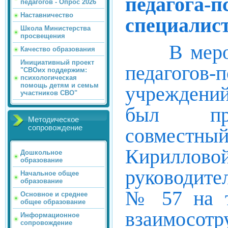
педагога-
педагогов - Опрос 2026
Наставничество
специалис
Школа Министерства
просвещения
В меропри
Качество образования
Инициативный проект
педагого
"СВОих поддержим:
психологическая
помощь детям и семьм
учреждений
участников СВО"
был през
Методическое
сопровождение
совместны
Кириллов
Дошкольное
образование
руководит
Начальное общее
образование
№ 57 на т
Основное и среднее
общее образование
взаимосо
Информационное
сопровождение