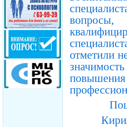
специалист
вопросы,
квалифицир
специалис
отметили н
значимост
повыше
профессион
Поц
Кири