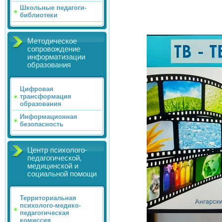
Школьные педагоги-
библиотеки
.jpg" />
Методическое
сопровождение
информатизации
образования
Цифровая
трансформация
образования
Информационная
безопасность
Центр психолого-
педагогической,
медицинской и
социальной помощи
Территориальная
психолого-медико-
педагогическая
комиссия