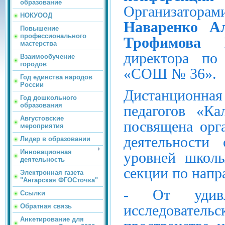
образование
Организатора
НОКУООД
Наваренко Ал
Повышение
профессионального
Трофимова 
мастерства
директора по
Взаимообучение
городов
«СОШ № 36».
Год единства народов
России
Дистанционна
Год дошкольного
образования
педагогов «Ка
Августовские
посвящена орг
мероприятия
деятельности
Лидер в образовании
Инновационная
уровней школ
деятельность
секции по напр
Электронная газета
"Ангарская ФГОСточка"
- От удивл
Ссылки
исследователь
Обратная связь
Анкетирование для