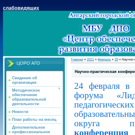
слабовидящих
Главная
»
2021
»
Февраль
»
28
» Научно-
ЦОРО АГО
Научно-практическая конфере
Сведения об
организации
24 февраля в 
Методическое
форума «Ли
обеспечение
образовательной
педагогичес
деятельности
образовательны
Новости
План работы на месяц
округа 
Дополнительное
конференция 
профессиональное