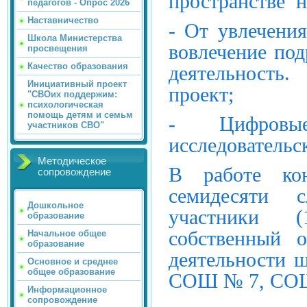
пространстве 
педагогов - Опрос 2026
Наставничество
- От увлечени
Школа Министерства
вовлечение под
просвещения
Качество образования
деятельность.
Инициативный проект
проект;
"СВОих поддержим:
психологическая
помощь детям и семьм
- Цифровы
участников СВО"
исследовательс
Методическое
В работе кон
сопровождение
семидесяти 
Дошкольное
участники (
образование
собственный о
Начальное общее
образование
деятельности 
Основное и среднее
общее образование
СОШ № 7, СОШ
Информационное
сопровождение