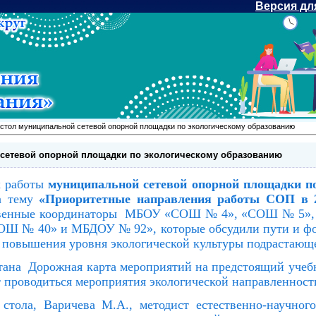
Версия дл
 стол муниципальной сетевой опорной площадки по экологическому образованию
сетевой опорной площадки по экологическому образованию
 работы
муниципальной сетевой опорной площадки п
а тему
«Приоритетные направления работы СОП в 20
тственные координаторы МБОУ «СОШ № 4», «СОШ № 5
Ш № 40» и МБДОУ № 92», которые обсудили пути и фо
 повышения уровня экологической культуры подрастающ
тана Дорожная карта мероприятий на предстоящий учебны
т проводиться мероприятия экологической направленност
 стола, Варичева М.А., методист естественно-научн