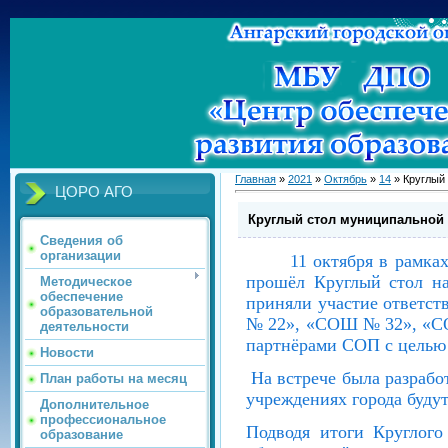
Главная
»
2021
»
Октябрь
»
14
» Круглый
ЦОРО АГО
Круглый стол муниципальной 
Сведения об
организации
11 октября в рамках
прошёл Круглый стол н
Методическое
обеспечение
приняли участие отве
образовательной
№ 22», «СОШ № 32», «СО
деятельности
партнёрами СОП с целью
Новости
На встрече была разрабо
План работы на месяц
учреждениях города буду
Дополнительное
профессиональное
Подводя итоги Круглого
образование