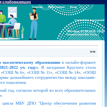
я слабовидящих
Главная
Регистрация
Вход
Статистика посещений
Пятница, 07.08.2026, 16:33
Приветствую Вас
Гость
|
RSS
15:06
о экологическому образованию
в онлайн-формате
21-2022 уч. году»
. В заседании Круглого стола
», «СОШ № 6», «СОШ № 11», «СОШ № 14», «ООШ
рмы дальнейшего сотрудничества между школами-
его поколения.
й год, согласно которой во всех образовательных
и.
ого цикла МБУ ДПО "Центр обеспечения развития