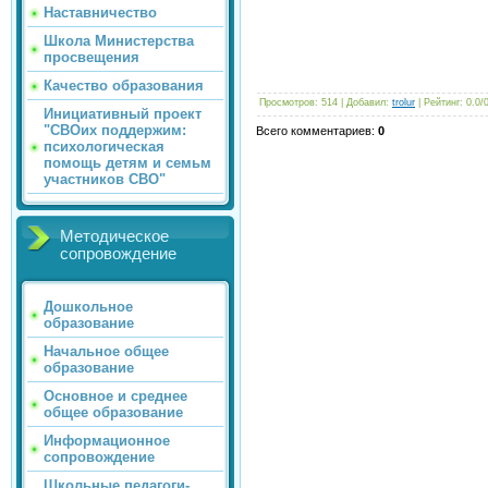
Наставничество
Школа Министерства
просвещения
Качество образования
Просмотров
: 514 |
Добавил
:
trolur
|
Рейтинг
:
0.0
/
Инициативный проект
"СВОих поддержим:
Всего комментариев
:
0
психологическая
помощь детям и семьм
участников СВО"
Методическое
сопровождение
Дошкольное
образование
Начальное общее
образование
Основное и среднее
общее образование
Информационное
сопровождение
Школьные педагоги-