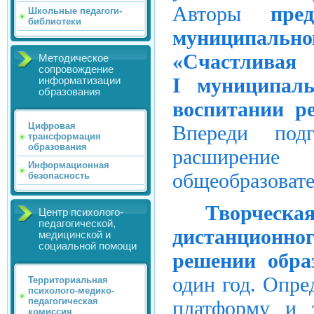
Авторы
пре
Школьные педагоги-
библиотеки
муниципал
«Счастлива
Методическое
сопровождение
I муниципал
информатизации
образования
воспитании р
Цифровая
Впереди подг
трансформация
образования
расширен
Информационная
общеобразовате
безопасность
Творческ
Центр психолого-
педагогической,
дистанционно
медицинской и
социальной помощи
решении обра
один год. Опре
Территориальная
психолого-медико-
педагогическая
платформу и т
комиссия