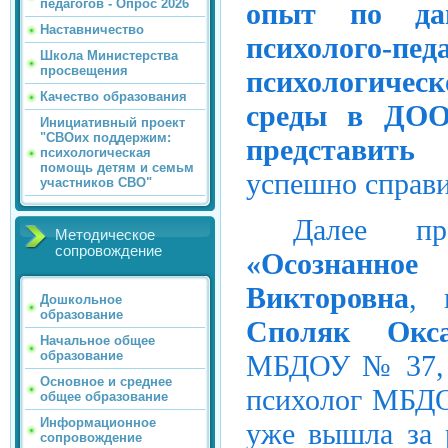
педагогов - Опрос 2026
опыт по да
Наставничество
психолого-п
Школа Министерства
просвещения
психологичес
Качество образования
среды в ДОО
Инициативный проект
"СВОих поддержим:
представить
психологическая
помощь детям и семьм
успешно справи
участников СВО"
Далее пр
Методическое
сопровождение
«Осознанное
Викторовна
, 
Дошкольное
образование
Споляк Окс
Начальное общее
образование
МБДОУ № 37
Основное и среднее
психолог МБДО
общее образование
Информационное
уже вышла за
сопровождение