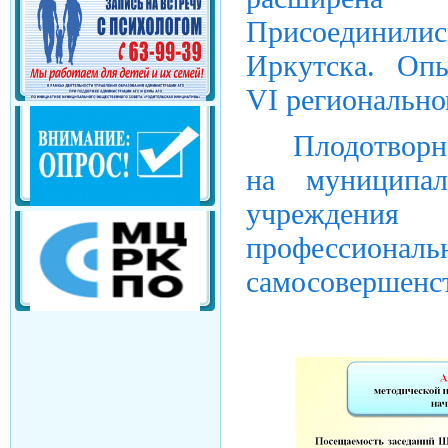
Присоединилис
Иркутска. Оп
VI регионально
Плодотворн
на муниципа
учреждения
профессионал
самосовершенс
.jpg" />