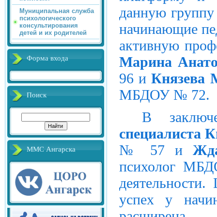
данную группу
Муниципальная служба
психологического
начинающие пед
консультирования
детей и их родителей
активную проф
Марина Анато
Форма входа
96 и
Князева 
МБДОУ № 72.
Поиск
В заклю
специалиста 
№ 57 и
Жд
ММС Ангарска
психолог МБД
деятельности.
успех у начи
расширена 