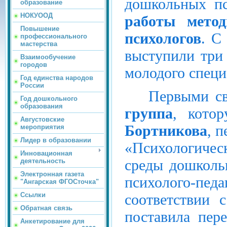
дошкольных пс
образование
НОКУООД
работы метод
Повышение
психологов
. С
профессионального
мастерства
выступили три
Взаимообучение
городов
молодого специ
Год единства народов
России
Первыми св
Год дошкольного
образования
группа
, котор
Августовские
Бортникова
, 
мероприятия
Лидер в образовании
«Психологиче
Инновационная
среды дошкольн
деятельность
Электронная газета
психолого-п
"Ангарская ФГОСточка"
соответствии 
Ссылки
Обратная связь
поставила пер
Анкетирование для