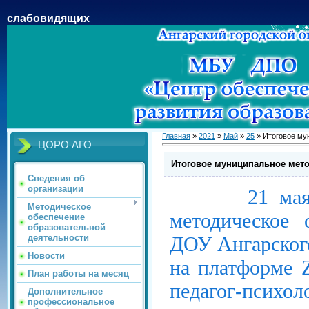
слабовидящих
Главная
»
2021
»
Май
»
25
» Итоговое му
ЦОРО АГО
Итоговое муниципальное мето
Сведения об
организации
21 мая сост
Методическое
методическое 
обеспечение
образовательной
ДОУ Ангарского
деятельности
Новости
на платформе
План работы на месяц
педагог-психо
Дополнительное
профессиональное