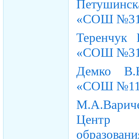
Петушинск
«СОШ №31
Теренчук
«СОШ №31
Демко В.
«СОШ №11
М.А.Вари
Центр о
образовани