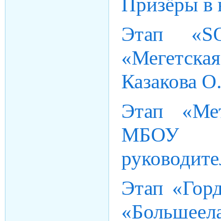
Призёры в 
Этап «S
«Мегетск
Казакова О.
Этап «Ме
МБОУ «Б
руководите
Этап «Гор
«Большеел