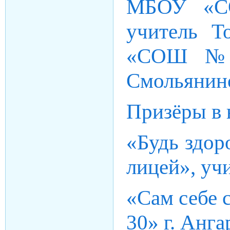
МБОУ «С
учитель 
«СОШ № 2
Смольянино
Призёры в 
«Будь здор
лицей», уч
«Сам себе
30» г. Анга