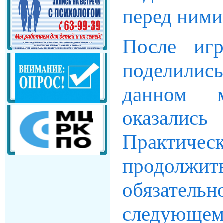
перед ними
После иг
поделилис
данном м
оказали
Практиче
продолж
обязательн
следующем 