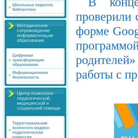
В конце
Школьные педагоги-
библиотеки
проверили 
Методическое
форме Goog
сопровождение
информатизации
образования
программо
родителей
Цифровая
трансформация
образования
работы с п
Информационная
безопасность
Центр психолого-
педагогической,
медицинской и
социальной помощи
Территориальная
психолого-медико-
педагогическая
комиссия