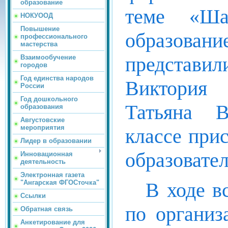
образование
теме «Ша
НОКУООД
Повышение
образовани
профессионального
мастерства
представил
Взаимообучение
городов
Год единства народов
Виктория
России
Год дошкольного
Татьяна В
образования
Августовские
мероприятия
классе прис
Лидер в образовании
образовате
Инновационная
деятельность
Электронная газета
В ходе в
"Ангарская ФГОСточка"
Ссылки
по организ
Обратная связь
Анкетирование для