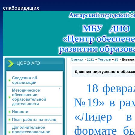
слабовидящих
Главная
»
2021
»
Февраль
»
25
» Дневник
ЦОРО АГО
Дневник виртуального образо
Сведения об
организации
18 февр
Методическое
обеспечение
№19» в рам
образовательной
деятельности
Новости
«Лидер в
План работы на месяц
формате бы
Дополнительное
профессиональное