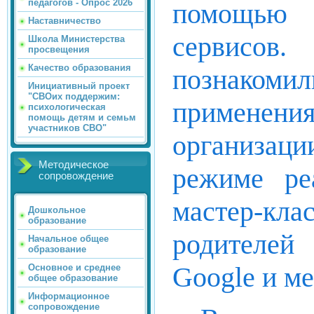
педагогов - Опрос 2026
помощью
Наставничество
сервисо
Школа Министерства
просвещения
Качество образования
познаком
Инициативный проект
"СВОих поддержим:
применени
психологическая
помощь детям и семьм
участников СВО"
организац
Методическое
режиме ре
сопровождение
мастер-кл
Дошкольное
образование
родителе
Начальное общее
образование
Google и ме
Основное и среднее
общее образование
Информационное
сопровождение