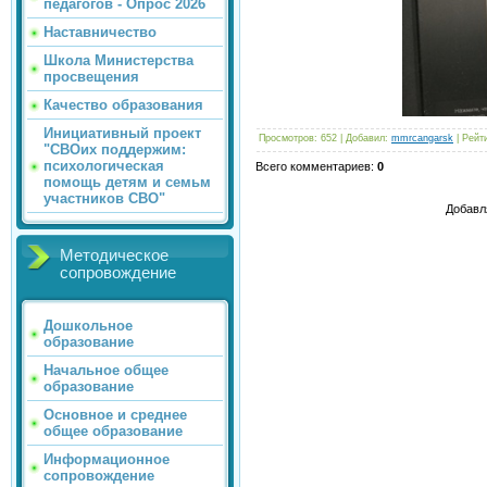
педагогов - Опрос 2026
Наставничество
Школа Министерства
просвещения
Качество образования
Инициативный проект
Просмотров
: 652 |
Добавил
:
mmrcangarsk
|
Рейт
"СВОих поддержим:
психологическая
Всего комментариев
:
0
помощь детям и семьм
участников СВО"
Добавл
Методическое
сопровождение
Дошкольное
образование
Начальное общее
образование
Основное и среднее
общее образование
Информационное
сопровождение