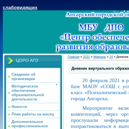
слабовидящих
Главная
»
2021
»
Февраль
»
24
» Дневник
ЦОРО АГО
Дневник виртуального образо
Сведения об
организации
20 февраля 2021 в 
базе МАОУ «СОШ с углу
Методическое
обеспечение
класс «Психологический 
образовательной
города Ангарска.
деятельности
Новости
Мероприятие вклю
компетенций, через ор
План работы на месяц
прослушали информа
Дополнительное
попрактиковаться в вып
профессиональное