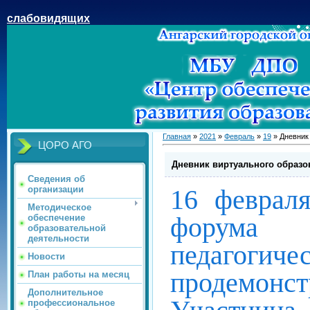
слабовидящих
Главная
»
2021
»
Февраль
»
19
» Дневник
ЦОРО АГО
Дневник виртуального образо
Сведения об
16 феврал
организации
Методическое
форума
обеспечение
образовательной
деятельности
педагогиче
Новости
продемонст
План работы на месяц
Дополнительное
профессиональное