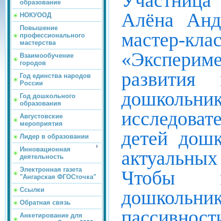
Участница
образование
Алёна Андр
НОКУООД
Повышение
мастер
профессионального
мастерства
«Эксперим
Взаимообучение
городов
развития 
Год единства народов
России
дошкол
Год дошкольного
образования
исследоват
Августовские
мероприятия
детей дошк
Лидер в образовании
Инновационная
актуальны
деятельность
Электронная газета
Чтобы и
"Ангарская ФГОСточка"
Ссылки
дошкольн
Обратная связь
пассивност
Анкетирование для