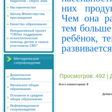
педагогов - Опрос 2026
них проду
Наставничество
Школа Министерства
Чем она ра
просвещения
Качество образования
тем больше
Инициативный проект
ребёнок, т
"СВОих поддержим:
психологическая
помощь детям и семьм
развивается
участников СВО"
Методическое
сопровождение
Просмотров
: 492 |
Дошкольное
образование
Всего комментариев
:
0
Начальное общее
образование
Добавл
Основное и среднее
общее образование
Информационное
сопровождение