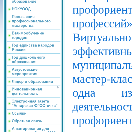
образование
профорие
НОКУООД
Повышение
професси
профессионального
мастерства
Виртуально
Взаимообучение
городов
Год единства народов
эффектив
России
Год дошкольного
муниципал
образования
Августовские
мероприятия
мастер-кла
Лидер в образовании
одна из
Инновационная
деятельность
Электронная газета
деятельн
"Ангарская ФГОСточка"
Ссылки
профорие
Обратная связь
Анкетирование для