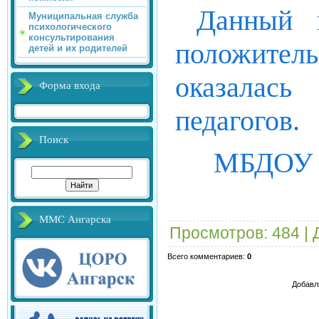
Данный м
Муниципальная служба
психологического
консультирования
положител
детей и их родителей
оказалас
Форма входа
педагогов.
Поиск
МБДОУ 
ММС Ангарска
Просмотров
: 484 |
Всего комментариев
:
0
Добавл