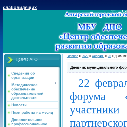
слабовидящих
Главная
»
2022
»
Февраль
»
25
» Дневник
ЦОРО АГО
Дневник муниципального фору
Сведения об
организации
22 февра
Методическое
обеспечение
форума «
образовательной
деятельности
Новости
участники
План работы на месяц
партнерс
Дополнительное
профессиональное