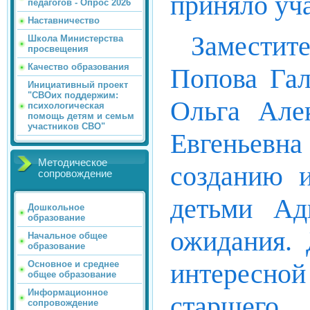
приняло уча
педагогов - Опрос 2026
Наставничество
Замести
Школа Министерства
просвещения
Качество образования
Попова Гал
Инициативный проект
"СВОих поддержим:
Ольга Але
психологическая
помощь детям и семьм
участников СВО"
Евгеньев
Методическое
созданию и
сопровождение
детьми Адв
Дошкольное
образование
ожидания. 
Начальное общее
образование
интересно
Основное и среднее
общее образование
Информационное
старшего
сопровождение