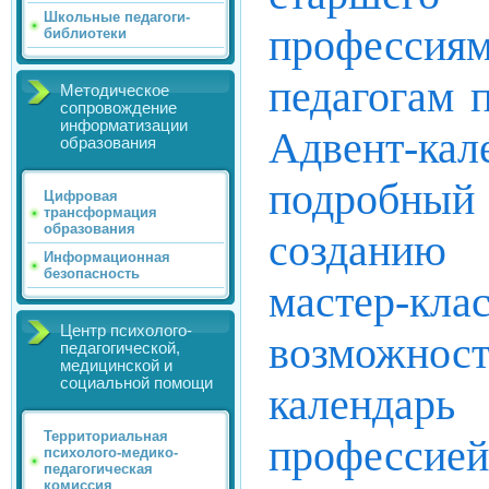
Школьные педагоги-
профессия
библиотеки
педагогам 
Методическое
сопровождение
информатизации
Адвент-к
образования
подробны
Цифровая
трансформация
образования
созданию 
Информационная
безопасность
мастер-к
Центр психолого-
возможнос
педагогической,
медицинской и
социальной помощи
календарь
Территориальная
профессией
психолого-медико-
педагогическая
комиссия