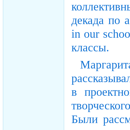
коллекти
декада по 
in our scho
классы.
Маргари
рассказыва
в проектно
творческог
Были рассм