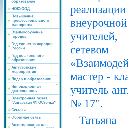
образование
реализаци
НОКУООД
Повышение
внеурочн
профессионального
мастерства
учителей,
Взаимообучение
городов
Год единства народов
сетевом 
России
Год дошкольного
«Взаимод
образования
Августовские
мероприятия
мастер - кл
Лидер в образовании
учитель ан
Инновационная
деятельность
Электронная газета
№ 17".
"Ангарская ФГОСточка"
Ссылки
Татьяна
Обратная связь
Анкетирование для