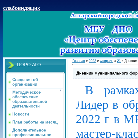
слабовидящих
Главная
»
2022
»
Февраль
»
21
» Дневник
ЦОРО АГО
Дневник муниципального фору
Сведения об
организации
В рамка
Методическое
обеспечение
Лидер в об
образовательной
деятельности
Новости
2022 г в 
План работы на месяц
мастер-к
Дополнительное
профессиональное