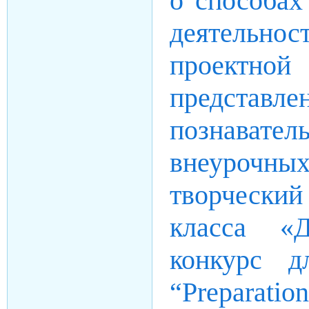
о способах
деятельнос
проектн
представл
познавате
внеурочных
творческий
класса «Д
конкурс д
“Prepara