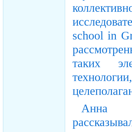
коллекти
исследоват
school in G
рассмотр
таких эле
технологии
целеполага
Анна Г
рассказыв