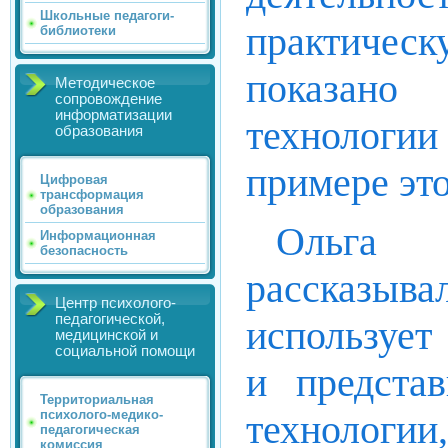
Школьные педагоги-
практичес
библиотеки
показано
Методическое
сопровождение
информатизации
технологи
образования
примере это
Цифровая
трансформация
образования
Ольга А
Информационная
безопасность
рассказыв
Центр психолого-
педагогической,
использует
медицинской и
социальной помощи
и представ
Территориальная
технологии
психолого-медико-
педагогическая
комиссия