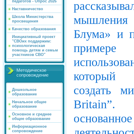
педагогов - Опрос 2026
рассказыва
Наставничество
мышления
Школа Министерства
просвещения
Качество образования
Блума» и п
Инициативный проект
"СВОих поддержим:
примере 
психологическая
помощь детям и семьм
участников СВО"
использо
Методическое
который 
сопровождение
создать ми
Дошкольное
образование
Britain”.
Начальное общее
образование
основа
Основное и среднее
общее образование
Информационное
деятельн
сопровождение