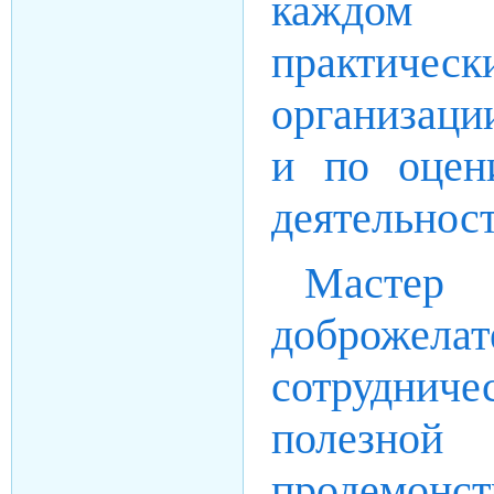
каждом 
практиче
организаци
и по оцен
деятельност
Масте
доброже
сотрудниче
полезной
продемон