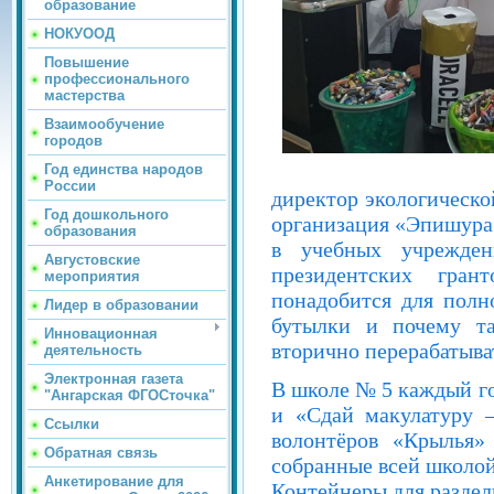
образование
НОКУООД
Повышение
профессионального
мастерства
Взаимообучение
городов
Год единства народов
России
директор экологическ
Год дошкольного
организация «Эпишура»
образования
в учебных учрежден
Августовские
президентских гран
мероприятия
понадобится для полн
Лидер в образовании
бутылки и почему та
Инновационная
вторично перерабатыва
деятельность
Электронная газета
В школе № 5 каждый го
"Ангарская ФГОСточка"
и «Сдай макулатуру –
Ссылки
волонтёров «Крылья»
Обратная связь
собранные всей школой
Анкетирование для
Контейнеры для разде