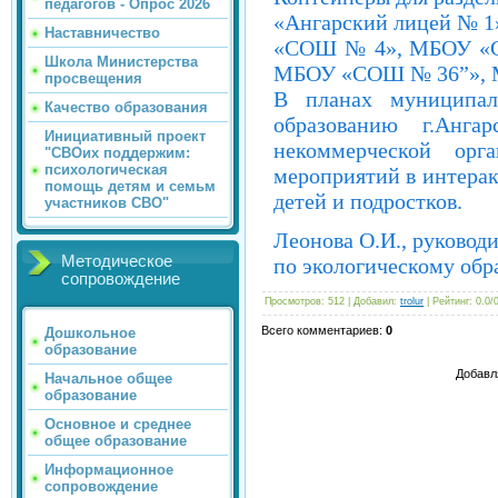
педагогов - Опрос 2026
«Ангарский лицей № 1
Наставничество
«СОШ № 4», МБОУ «С
Школа Министерства
МБОУ «СОШ № 36”», 
просвещения
В планах муниципал
Качество образования
образованию г.Анга
Инициативный проект
некоммерческой орг
"СВОих поддержим:
психологическая
мероприятий в интера
помощь детям и семьм
детей и подростков.
участников СВО"
Леонова О.И., руковод
Методическое
по экологическому об
сопровождение
Просмотров
: 512 |
Добавил
:
trolur
|
Рейтинг
:
0.0
/
Всего комментариев
:
0
Дошкольное
образование
Добавл
Начальное общее
образование
Основное и среднее
общее образование
Информационное
сопровождение