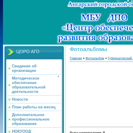
Фотоальбомы
ЦОРО АГО
Главная
»
Фотоальбом
»
Губернаторский
Сведения об
организации
Методическое
обеспечение
образовательной
деятельности
Новости
План работы на месяц
Дополнительное
профессиональное
образование
НОКУООД
Всего комментариев
:
0