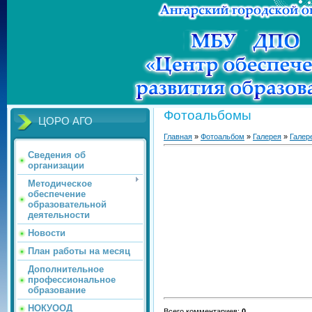
Фотоальбомы
ЦОРО АГО
Главная
»
Фотоальбом
»
Галерея
»
Галер
Сведения об
организации
Методическое
обеспечение
образовательной
деятельности
Новости
План работы на месяц
Дополнительное
профессиональное
образование
НОКУООД
Всего комментариев
:
0