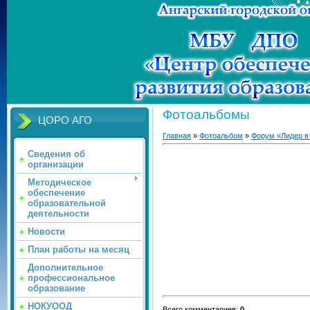
Фотоальбомы
ЦОРО АГО
Главная
»
Фотоальбом
»
Форум «Лидер в
Сведения об
организации
Методическое
обеспечение
образовательной
деятельности
Новости
План работы на месяц
Дополнительное
профессиональное
образование
НОКУООД
Всего комментариев
:
0