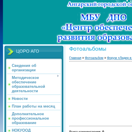
Фотоальбомы
ЦОРО АГО
Главная
»
Фотоальбом
»
Форум «Лидер в
Сведения об
организации
Методическое
обеспечение
образовательной
деятельности
Новости
План работы на месяц
Дополнительное
профессиональное
образование
НОКУООД
Всего комментариев
:
0