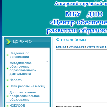
Фотоальбомы
ЦОРО АГО
Главная
»
Фотоальбом
»
Форум «Лидер в
Сведения об
организации
Методическое
обеспечение
образовательной
деятельности
Новости
План работы на месяц
Дополнительное
профессиональное
образование
НОКУООД
Всего комментариев
:
0