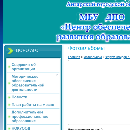
Фотоальбомы
ЦОРО АГО
Главная
»
Фотоальбом
»
Форум «Лидер в
Сведения об
организации
Методическое
обеспечение
образовательной
деятельности
Новости
План работы на месяц
Дополнительное
профессиональное
образование
НОКУООД
Всего комментариев
:
0