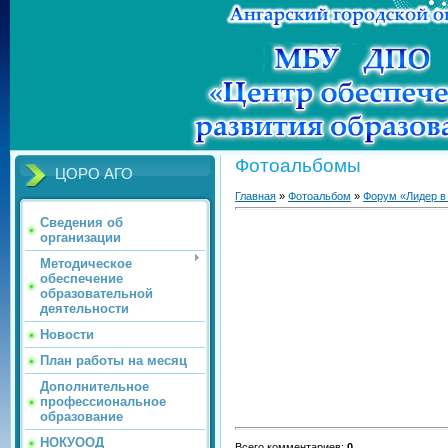
Фотоальбомы
ЦОРО АГО
Главная
»
Фотоальбом
»
Форум «Лидер в
Сведения об
организации
Методическое
обеспечение
образовательной
деятельности
Новости
План работы на месяц
Дополнительное
профессиональное
образование
НОКУООД
Всего комментариев
:
0