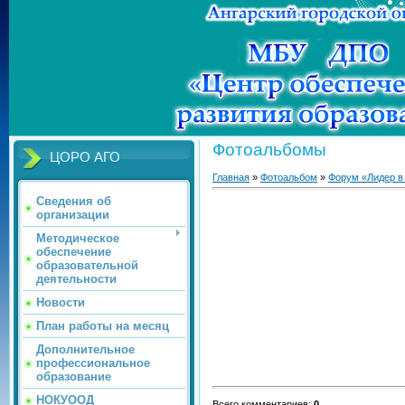
Фотоальбомы
ЦОРО АГО
Главная
»
Фотоальбом
»
Форум «Лидер в
Сведения об
организации
Методическое
обеспечение
образовательной
деятельности
Новости
План работы на месяц
Дополнительное
профессиональное
образование
НОКУООД
Всего комментариев
:
0