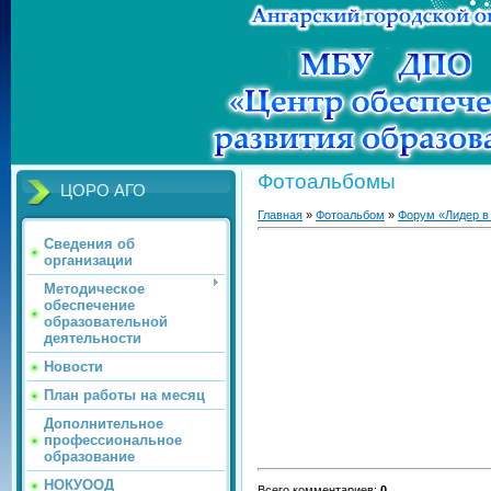
Фотоальбомы
ЦОРО АГО
Главная
»
Фотоальбом
»
Форум «Лидер в
Сведения об
организации
Методическое
обеспечение
образовательной
деятельности
Новости
План работы на месяц
Дополнительное
профессиональное
образование
НОКУООД
Всего комментариев
:
0