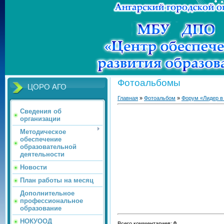
Фотоальбомы
ЦОРО АГО
Главная
»
Фотоальбом
»
Форум «Лидер в
Сведения об
организации
Методическое
обеспечение
образовательной
деятельности
Новости
План работы на месяц
Дополнительное
профессиональное
образование
НОКУООД
Всего комментариев
:
0