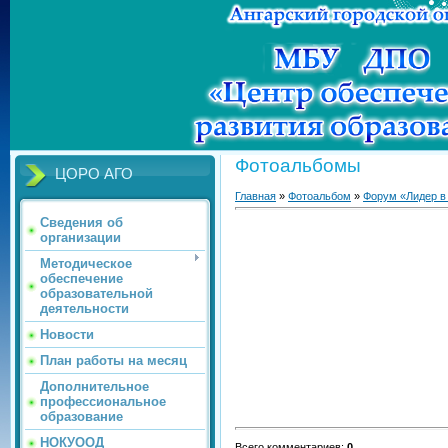
Фотоальбомы
ЦОРО АГО
Главная
»
Фотоальбом
»
Форум «Лидер в
Сведения об
организации
Методическое
обеспечение
образовательной
деятельности
Новости
План работы на месяц
Дополнительное
профессиональное
образование
НОКУООД
Всего комментариев
:
0