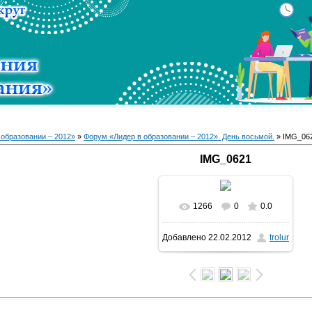
 образовании – 2012»
»
Форум «Лидер в образовании – 2012». День восьмой.
» IMG_06
IMG_0621
1266
0
0.0
В реальном размере
Добавлено
22.02.2012
trolur
1600x1068
/ 92.0Kb