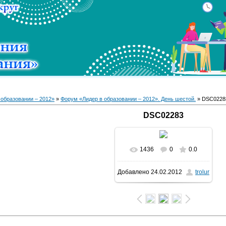
 образовании – 2012»
»
Форум «Лидер в образовании – 2012». День шестой.
» DSC0228
DSC02283
1436
0
0.0
В реальном размере
Добавлено
24.02.2012
trolur
1600x1200
/ 176.8Kb