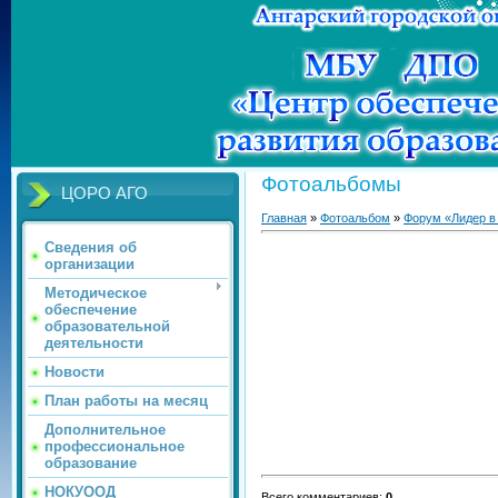
Фотоальбомы
ЦОРО АГО
Главная
»
Фотоальбом
»
Форум «Лидер в
Сведения об
организации
Методическое
обеспечение
образовательной
деятельности
Новости
План работы на месяц
Дополнительное
профессиональное
образование
НОКУООД
Всего комментариев
:
0