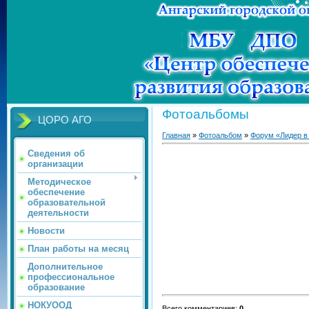
Фотоальбомы
ЦОРО АГО
Главная
»
Фотоальбом
»
Форум «Лидер в
Сведения об
организации
Методическое
обеспечение
образовательной
деятельности
Новости
План работы на месяц
Дополнительное
профессиональное
образование
НОКУООД
Всего комментариев
:
0