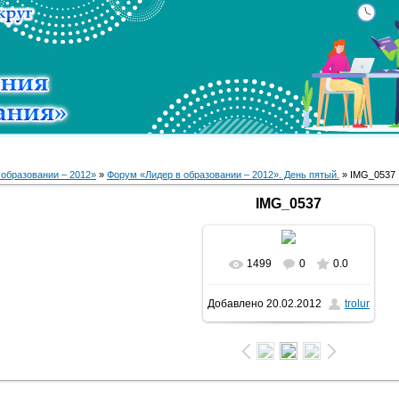
 образовании – 2012»
»
Форум «Лидер в образовании – 2012». День пятый.
» IMG_0537
IMG_0537
1499
0
0.0
В реальном размере
Добавлено
20.02.2012
trolur
1600x1068
/ 201.4Kb