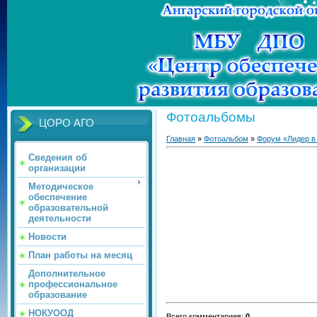
Фотоальбомы
ЦОРО АГО
Главная
»
Фотоальбом
»
Форум «Лидер в
Сведения об
организации
Методическое
обеспечение
образовательной
деятельности
Новости
План работы на месяц
Дополнительное
профессиональное
образование
НОКУООД
Всего комментариев
:
0