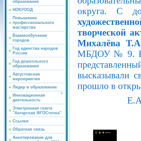
образовательн
образование
округа. С д
НОКУООД
Повышение
художественн
профессионального
мастерства
творческой а
Взаимообучение
Михалёва Т.А
городов
Год единства народов
МБДОУ № 9. В 
России
Год дошкольного
представленн
образования
высказывали св
Августовские
мероприятия
прошло в откр
Лидер в образовании
Инновационная
Е.
деятельность
Электронная газета
"Ангарская ФГОСточка"
Ссылки
Обратная связь
.jpg" />
Анкетирование для