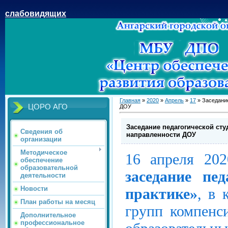
слабовидящих
Главная
»
2020
»
Апрель
»
17
» Заседание
ЦОРО АГО
ДОУ
Заседание педагогической сту
Сведения об
направленности ДОУ
организации
Методическое
16 апреля 202
обеспечение
образовательной
заседание пе
деятельности
Новости
практике»
, в 
План работы на месяц
групп компенс
Дополнительное
профессиональное