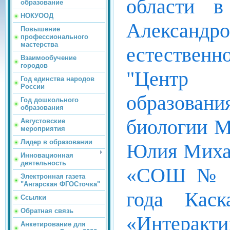
области 
образование
НОКУООД
Алекса
Повышение
профессионального
мастерства
естествен
Взаимообучение
городов
"Центр 
Год единства народов
России
образования
Год дошкольного
образования
биологии 
Августовские
мероприятия
Лидер в образовании
Юлия Миха
Инновационная
деятельность
«СОШ № 5»
Электронная газета
"Ангарская ФГОСточка"
года Кас
Ссылки
Обратная связь
«Интеракти
Анкетирование для