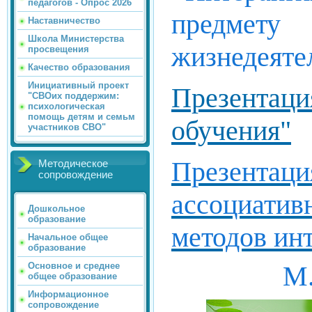
педагогов - Опрос 2026
предмету
Наставничество
Школа Министерства
жизнедеяте
просвещения
Качество образования
Инициативный проект
Презентац
"СВОих поддержим:
психологическая
помощь детям и семьм
обучения"
участников СВО"
Презен
Методическое
сопровождение
ассоциатив
Дошкольное
образование
методов ин
Начальное общее
образование
М.
Основное и среднее
общее образование
Информационное
.jpg" />
сопровождение