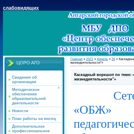
слабовидящих
Главная
»
2021
»
Апрель
»
26
» Каскадный
ЦОРО АГО
жизнедеятельности"»
Каскадный воркшоп по теме: 
Сведения об
жизнедеятельности"»
организации
Методическое
Сетевое 
обеспечение
образовательной
деятельности
«ОБЖ» 
Новости
План работы на месяц
педагогиче
Дополнительное
профессиональное