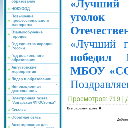
«Лучший 
образование
НОКУООД
уголок
Повышение
профессионального
мастерства
Отечестве
Взаимообучение
городов
«Лучший г
Год единства народов
России
победил 
Год дошкольного
образования
МБОУ «С
Августовские
мероприятия
Лидер в образовании
Поздравля
Инновационная
деятельность
Просмотров
: 719 |
Электронная газета
"Ангарская ФГОСточка"
Всего комментариев
:
0
Ссылки
Обратная связь
Добавл
Анкетирование для