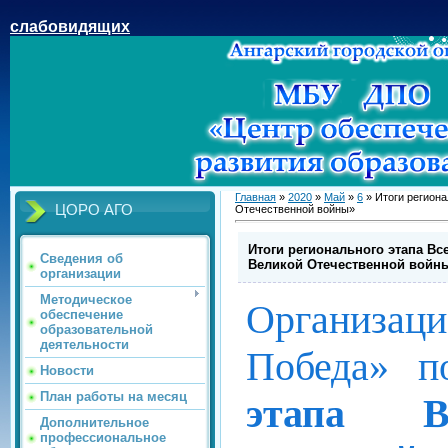
слабовидящих
Главная
»
2020
»
Май
»
6
» Итоги региона
ЦОРО АГО
Отечественной войны»
Итоги регионального этапа В
Сведения об
Великой Отечественной войн
организации
Методическое
Организа
обеспечение
образовательной
деятельности
Победа» п
Новости
План работы на месяц
этапа Вс
Дополнительное
профессиональное