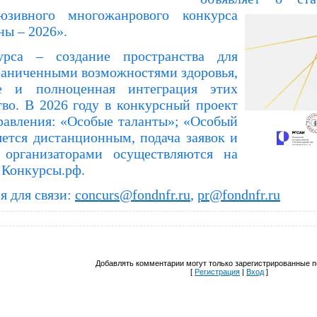
люзивного мно
гожанрового конкурса
ны – 2026».
урса – создание пространства для
раниченными возможностями здоровья,
е и полноценная интеграция этих
во. В 2026 году в конкурсный проект
равления:
«Особые таланты»;
«Особый
яется дистанционным, подача заявок и
организаторами осуществляются на
 Конкурсы.рф.
я для связи:
concurs@fondnfr.ru
,
pr@fondnfr.ru
Добавлять комментарии могут только зарегистрированные п
[
Регистрация
|
Вход
]