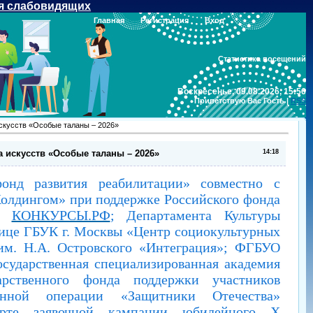
я слабовидящих
Главная
Регистрация
Вход
Статистика посещений
Воскресенье, 09.08.2026, 15:56
Приветствую Вас
Гость
|
RSS
скусств «Особые таланы – 2026»
 искусств «Особые таланы – 2026»
14:18
онд развития реабилитации» совместно с
олдингом» при поддержке Российского фонда
мы
КОНКУРСЫ.РФ
; Департамента Культуры
лице ГБУК г. Москвы «Центр социокультурных
им. Н.А. Островского «Интеграция»; ФГБУО
осударственная специализированная академия
дарственного фонда поддержки участников
енной операции «Защитники Отечества»
арте заявочной кампании юбилейного X