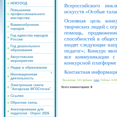
НОКУООД
Всероссийского инк
Повышение
искусств «Особые тала
профессионального
мастерства
Основная цель конк
Взаимообучение
творческих людей с ог
городов
помощь, продвижени
Год единства народов
способностей в общест
России
входят следующие нап
Год дошкольного
педагог»; Конкурс явл
образования
все коммуникации с 
Августовские
мероприятия
конкурсной платформе
Лидер в образовании
Контактная информаци
Инновационная
деятельность
Просмотров
: 118 |
Добавил
:
trolur
|
Рейтинг
:
0.0
/
0
Электронная газета
Всего комментариев
:
0
"Ангарская ФГОСточка"
Ссылки
Обратная связь
Анкетирование для
педагогов - Опрос 2026