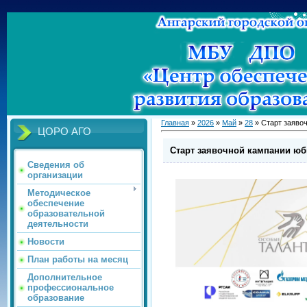
Главная
»
2026
»
Май
»
28
» Cтарт заяво
ЦОРО АГО
Cтарт заявочной кампании юб
Сведения об
организации
Методическое
обеспечение
образовательной
деятельности
Новости
План работы на месяц
Дополнительное
профессиональное
образование