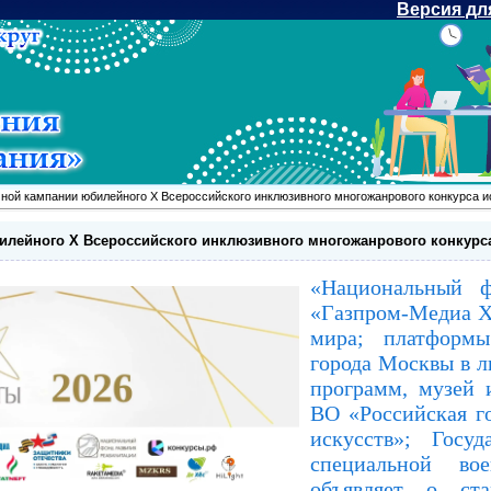
Версия дл
чной кампании юбилейного X Всероссийского инклюзивного многожанрового конкурса и
илейного X Всероссийского инклюзивного многожанрового конкурса
«Национальный ф
«Газпром-Медиа Х
мира; платфор
города Москвы в 
программ, музей 
ВО «Российская г
искусств»; Госу
специальной во
объявляет о ст