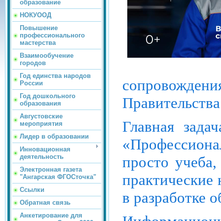
образование
НОКУООД
Повышение
профессионального
мастерства
Взаимообучение
городов
Год единства народов
сопровождения
России
Год дошкольного
Правительства
образования
Августовские
Главная зада
мероприятия
Лидер в образовании
«Профессионал
Инновационная
деятельность
просто учеба,
Электронная газета
практические 
"Ангарская ФГОСточка"
Ссылки
в разработке 
Обратная связь
Анкетирование для