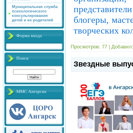
представител
Муниципальная служба
психологического
консультирования
блогеры, маст
детей и их родителей
творческих кол
Форма входа
Просмотров:
77
|
Добавил
Поиск
Звездные выпус
ММС Ангарска