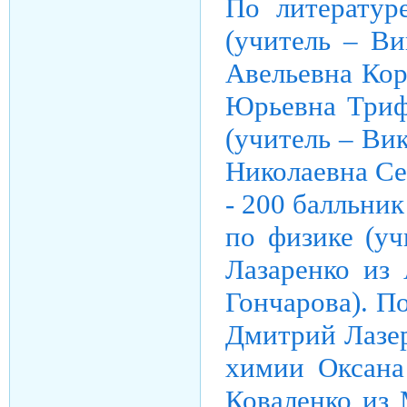
По литератур
(учитель – Ви
Авельевна Ко
Юрьевна Трифо
(учитель – Ви
Николаевна Се
- 200 балльни
по физике (у
Лазаренко из
Гончарова). П
Дмитрий Лазер
химии Оксана
Коваленко из