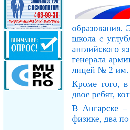
образования. Э
школа с углу
английского я
генерала арми
лицей № 2 им.
Кроме того, в
двое ребят, ко
В Ангарске – 
физике, два п