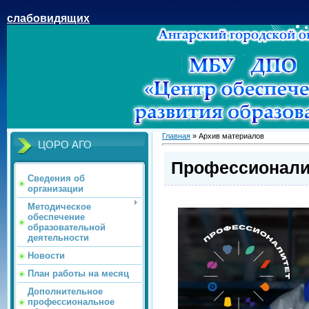
слабовидящих
Главная
»
Архив материалов
ЦОРО АГО
Профессионалит
Сведения об
организации
Методическое
обеспечение
образовательной
деятельности
Новости
План работы на месяц
Дополнительное
профессиональное