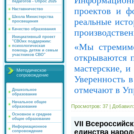
Информационн
педагогов - Опрос 2026
проектов и ф
Наставничество
Школа Министерства
реальные исто
просвещения
Качество образования
производствен
Инициативный проект
"СВОих поддержим:
«Мы стремимс
психологическая
помощь детям и семьм
открываются п
участников СВО"
мастерские, и
Методическое
сопровождение
Уверенность 
отмечают в Уп
Дошкольное
образование
Начальное общее
Просмотров:
37
|
Добавил
образование
Основное и среднее
общее образование
VII Всероссийс
Информационное
единства народ
сопровождение