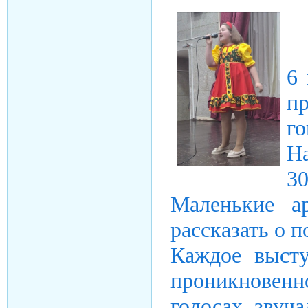
6
п
г
Н
3
Маленькие а
рассказать о п
Каждое высту
проникновенн
голосах звуч