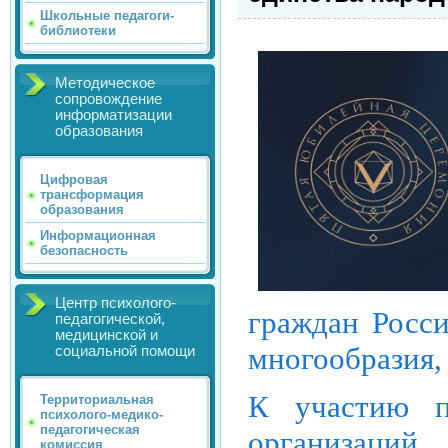
Школьные педагоги-
библиотеки
Методическое
сопровождение
информатизации
образования
Цифровая
трансформация
образования
Информационная
безопасность
Центр психолого-
граждан Росси
педагогической,
медицинской и
многообразия,
социальной помощи
К участию п
Территориальная
психолого-медико-
педагогическая
организаций
комиссия