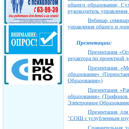
общего образования; Сух
руководитель управления
Вебинар семина
управления общего и доп
Презентации:
Презентация «Ос
редактора по проектной 
Презентация «М
образование» (Горноста
Образование»)
Презентация «Ра
образования» (Трифонов
Электронное Образование
Презентация дл
"СОШ с углубленным изуч
Сравнительная 