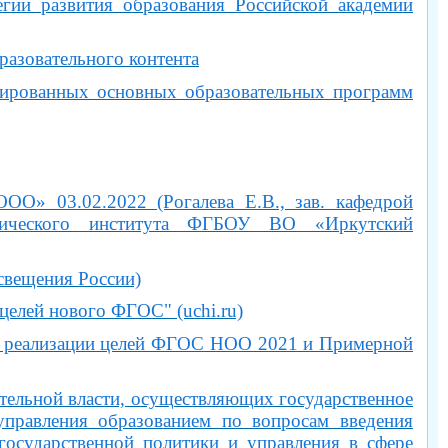
гии развития образования Российской академии
овательного контента
тированных основных образовательных программ
О» 03.02.2022 (Рогалева Е.В., зав. кафедрой
огического института ФГБОУ ВО «Иркутский
свещения России)
целей нового ФГОС" (uchi.ru)
нт реализации целей ФГОС НОО 2021 и Примерной
тельной власти, осуществляющих государственное
управления образованием по вопросам введения
сударственной политики и управления в сфере