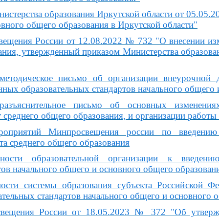
нистерства образования Иркутской области от 05.05
овного общего образования в Иркутской области"
ещения России от 12.08.2022 № 732 "О внесении изм
ания, утвержденный приказом Министерства образован
методическое письмо об организации внеурочной д
нных образовательных стандартов начального общего 
разъяснительное письмо об основных изменения
 среднего общего образования, и организации работы
роприятий Минпросвещения россии по введению 
та среднего общего образования
вности образовательной организации к введени
тов начального общего и основного общего образован
ности системы образования субъекта Российской Ф
ательных стандартов начального общего и основного 
вещения России от 18.05.2023 № 372 "Об утвержд