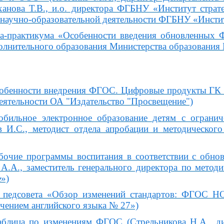
анова Т.В., и.о. директора ФГБНУ «Институт страте
 научно-образовательной деятельности ФГБНУ «Инстит
ра-практикума «Особенности введения обновленных
олнительного образования Министерства образования 
обенности внедрения ФГОС. Цифровые продукты ГК П
деятельности ОА "Издательство "Просвещение")
обильное электронное образование детям с ограни
ев И.С., методист отдела апробации и методическ
бочие программы воспитания в соответствии с обн
 А.А., заместитель генерального директора по мет
»)
я педсовета «Обзор изменений стандартов: ФГОС 
ением английского языка № 27»)
таблица по изменениям ФГОС (Стрельникова Н.А.,