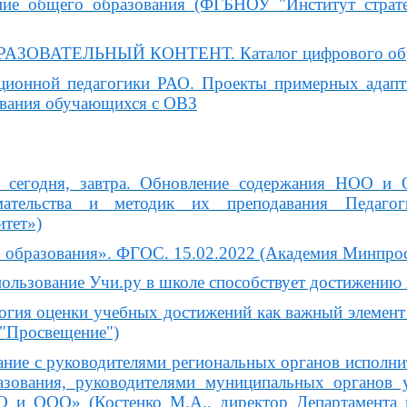
ние общего образования (ФГБНОУ "Институт страте
ЗОВАТЕЛЬНЫЙ КОНТЕНТ. Каталог цифрового образ
кционной педагогики РАО. Проекты примерных адап
ования обучающихся с ОВЗ
сегодня, завтра. Обновление содержания НОО и ОО
имательства и методик их преподавания Педаг
итет»)
 образования». ФГОС. 15.02.2022 (Академия Минпро
ользование Учи.ру в школе способствует достижению 
огия оценки учебных достижений как важный элеме
 "Просвещение")
ние с руководителями региональных органов исполни
азования, руководителями муниципальных органов 
 ООО» (Костенко М.А., директор Департамента го