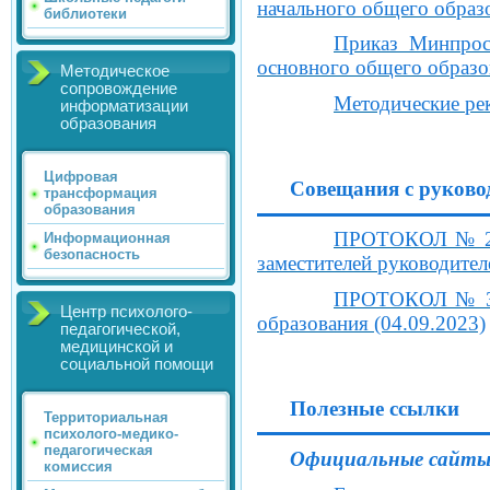
начального общего образо
библиотеки
Приказ Минпрос
основного общего образо
Методическое
сопровождение
Методические ре
информатизации
образования
Цифровая
Совещания с руково
трансформация
образования
ПРОТОКОЛ № 27 
Информационная
безопасность
заместителей руководите
ПРОТОКОЛ № 3 О
Центр психолого-
образования (04.09.2023)
педагогической,
медицинской и
социальной помощи
Полезные ссылки
Территориальная
психолого-медико-
педагогическая
Официальные сайты
комиссия