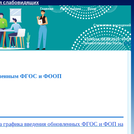
я слабовидящих
Главная
Регистрация
Вход
Статистика посещений
Суббота, 08.08.2026, 00:59
Приветствую Вас
Гость
|
RSS
новленным ФГОС и ФООП
а графика введения обновленных ФГОС и ФОП на