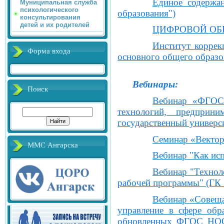
Единое содержа
Муниципальная служба
психологического
образования")
консультирования
детей и их родителей
ЦИФРОВОЙ ОБРА
Институт корре
Форма входа
основного общего образ
Вебинары:
Поиск
Вебинар «ФГОС 
технологий, предприн
государственный универс
Семинар «Вектор
ММС Ангарска
Вебинар "Как исп
Вебинар "Технол
рабочей программы" (ГК
Вебинар «Совеща
управление в сфере обр
обновленных ФГОС НОО и