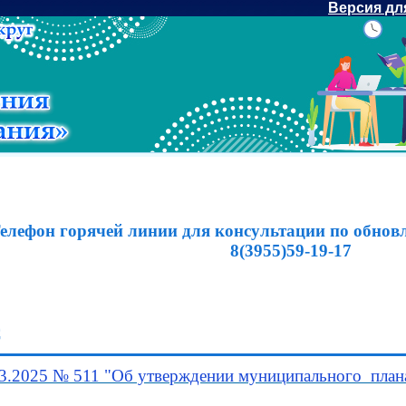
Версия дл
елефон горячей линии для консультации по об
8(3955)59-19-17
С
3.2025 № 511 "Об утверждении муниципального план