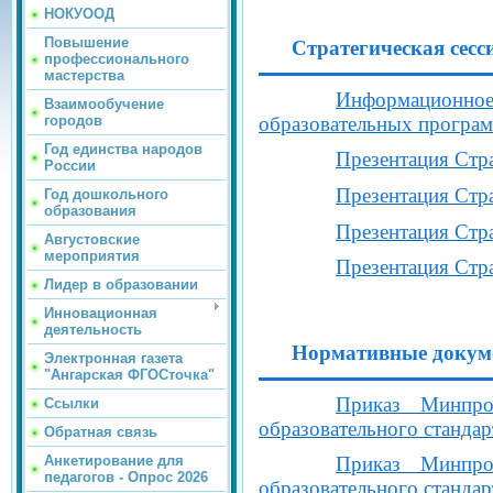
НОКУООД
Повышение
Стратегическая сесс
профессионального
мастерства
Информационно
Взаимообучение
образовательных програ
городов
Год единства народов
Презентация Стра
России
Презентация Стра
Год дошкольного
образования
Презентация Стра
Августовские
мероприятия
Презентация Стра
Лидер в образовании
Инновационная
деятельность
Нормативные докум
Электронная газета
"Ангарская ФГОСточка"
Приказ Минпро
Ссылки
образовательного стандар
Обратная связь
Анкетирование для
Приказ Минпро
педагогов - Опрос 2026
образовательного станда