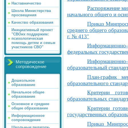
Наставничество
Распоряжение ми
Школа Министерства
начального общего и осн
просвещения
Качество образования
Приказ Минпросв
среднего общего образов
Инициативный проект
"СВОих поддержим:
г. № 413"
психологическая
помощь детям и семьм
Информационно-
участников СВО"
федеральных государстве
Информационно-
Методическое
сопровождение
образовательный стандарт
План-график ме
Дошкольное
образовательного стандар
образование
Критерии гото
Начальное общее
образование
образовательных стандар
Основное и среднее
Критерии готов
общее образование
государственных образов
Информационное
сопровождение
Приказ Минпрос
Школьные педагоги-