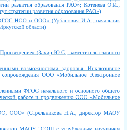
гии развития образования РАО»; Котенева О.И.,
ут стратегии развития образования РАО»)
 ФГОС НОО и ООО» (Урбанович И.А., начальник
Иркутской области)
росвещение» (Захир Ю.С., заместитель главного
ченными возможностями здоровья. Инклюзивное
ого сопровождения ООО «Мобильное Электронное
овленными ФГОС начального и основного общего
одической работе и продвижению ООО «Мобильное
НОО, ООО» (Стрельникова Н.А., директор МАОУ
 директор МАОУ "СОШ с углубленным изучением