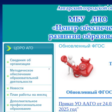
Обновленный ФГОС
ЦОРО АГО
Сведения об
Т
организации
Методическое
обеспечение
образовательной
деятельности
Новости
Обновленный ФГО
План работы на месяц
Дополнительное
Приказ УО ААГО от 24.0
профессиональное
2025 год
"
образование