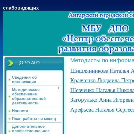
слабовидящих
Методисты по информ
ЦОРО АГО
Шишлянникова Наталья А
Сведения об
Кравченко Людмила Петр
организации
Шевченко Наталья Никола
Методическое
обеспечение
образовательной
Загорулько Анна Игоревн
деятельности
Арефьева Наталья Сергее
Новости
План работы на месяц
Дополнительное
профессиональное