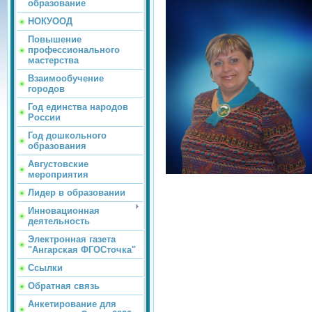
образование
НОКУООД
Повышение
профессионального
мастерства
Взаимообучение
городов
Год единства народов
России
Год дошкольного
образования
Августовские
мероприятия
Лидер в образовании
Инновационная
деятельность
Электронная газета
"Ангарская ФГОСточка"
Ссылки
Обратная связь
Анкетирование для